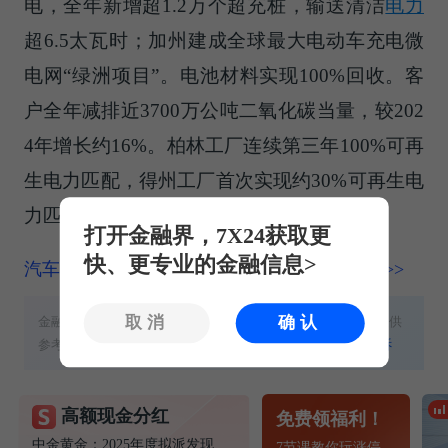
电，全年新增超1.2万个超充桩，输送清洁
电力
超6.5太瓦时；加州建成全球最大电动车充电微
电网“绿洲项目”。电池材料实现100%回收。客
户全年减排近3700万公吨二氧化碳当量，较202
4年增长约16%。柏林工厂连续第三年100%可再
生电力匹配，得州工厂首次实现约30%可再生电
力匹配。
打开金融界，7X24获取更
快、更专业的金融信息>
汽车频道更多独家策划、专家专栏，免费查阅>>
取消
确认
金融界提醒：本文内容、数据与工具不构成任何投资建议，仅供
参考，不具备任何指导作用。股市有风险，投资需谨慎！
投诉
高额现金分红
免费领福利！
中金黄金：2025年度拟派发现金红利22.20亿元
7节课教你玩涨停