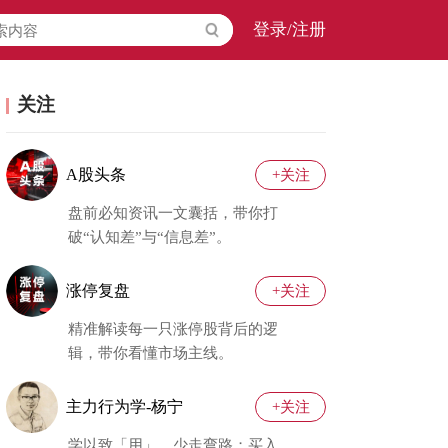
登录/注册
关注
A股头条
+关注
盘前必知资讯一文囊括，带你打
破“认知差”与“信息差”。
涨停复盘
+关注
精准解读每一只涨停股背后的逻
辑，带你看懂市场主线。
主力行为学-杨宁
+关注
学以致「用」，少走弯路；买入