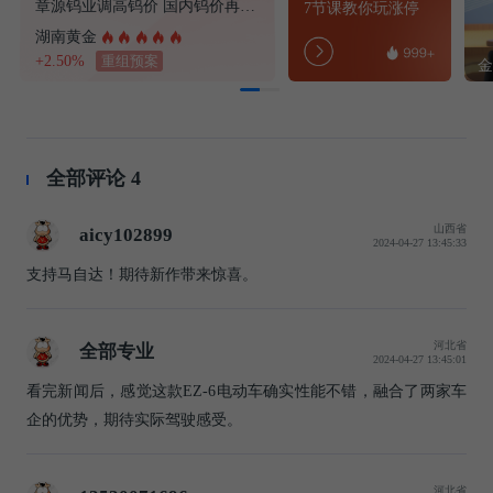
章源钨业调高钨价 国内钨价再现涨价迹象
7节课教你玩涨停
湖南黄金
+2.50%
重组预案
全部评论
4
山西省
aicy102899
2024-04-27 13:45:33
支持马自达！期待新作带来惊喜。
河北省
全部专业
2024-04-27 13:45:01
看完新闻后，感觉这款EZ-6电动车确实性能不错，融合了两家车
企的优势，期待实际驾驶感受。
河北省