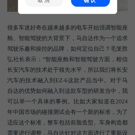
取消
确认
很多车迷好奇在越来越多的电车开始强调智能座
舱、智能驾驶的大背景下，马自达作为一个追求
驾驶乐趣和操控的品牌，如何定位自己？毛笼胜
弘社长表示：“智能座舱和智能驾驶方面，相信
长安汽车的技术处于领先水平，所以我们将长安
汽车的技术融入到EZ-6这款产品当中。对于马
自达的优势如何融入到这款车型的研发当中，我
可以举一个具体的事例。比如大家知道在2024
年中国市场的碰撞测试会有一个新的标准，为了
适应这个标准，整车包括前脸造型、车身构造都
需要进行调整，马自达针对这方面进行了重新设